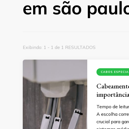
em são paul
Exibindo: 1 - 1 de 1 RESULTADOS
CABOS ESPECIA
Cabeamento 
importância
Tempo de leitur
A escolha corr
crucial para gar
sistemas médi