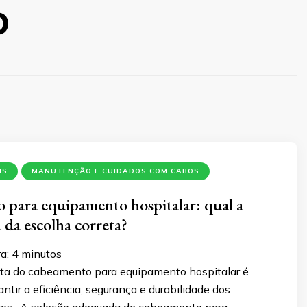
o
IS
MANUTENÇÃO E CUIDADOS COM CABOS
para equipamento hospitalar: qual a
 da escolha correta?
a:
4
minutos
eta do cabeamento para equipamento hospitalar é
antir a eficiência, segurança e durabilidade dos
cos. A seleção adequada de cabeamento para