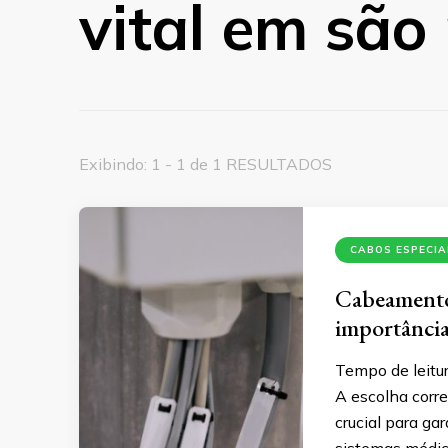
vital em são
Exibindo: 1 - 1 de 1 RESULTADOS
CABOS ESPECIA
Cabeamento 
importância
Tempo de leitur
A escolha corr
crucial para gar
sistemas médi