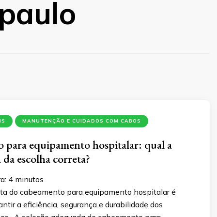
 paulo
IS
MANUTENÇÃO E CUIDADOS COM CABOS
para equipamento hospitalar: qual a
 da escolha correta?
a:
4
minutos
eta do cabeamento para equipamento hospitalar é
antir a eficiência, segurança e durabilidade dos
cos. A seleção adequada de cabeamento para