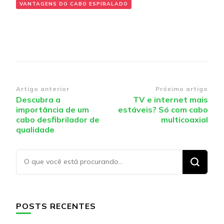
VANTAGENS DO CABO ESPIRALADO
Navegação
Artigo anterior
Próximo artigo
Descubra a
TV e internet mais
de
importância de um
estáveis? Só com cabo
post
cabo desfibrilador de
multicoaxial
qualidade
Procurando
algo?
POSTS RECENTES