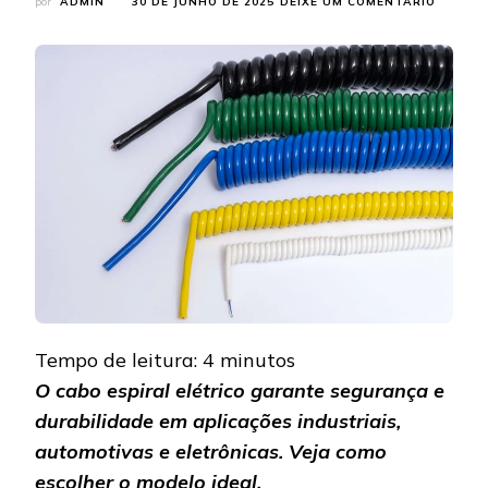
EM
por
ADMIN
30 DE JUNHO DE 2025
DEIXE UM COMENTÁRIO
CONHE
NOSSO
CABO
ESPIRA
ELÉTRI
E
SEUS
BENEFÍ
Tempo de leitura:
4
minutos
O cabo espiral elétrico garante segurança e
durabilidade em aplicações industriais,
automotivas e eletrônicas. Veja como
escolher o modelo ideal.